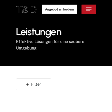
Skip
Menu
to
Angebot anfordern
main
content
Leistungen
Effektive Lösungen für eine saubere
Umgebung.
Filter