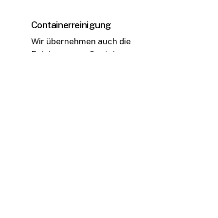
Containerreinigung
Wir übernehmen auch die
Reinigung von Containern, um
sicherzustellen, dass sie sauber,
geruchsfrei und einsatzbereit sind.
So sorgen wir für eine hygienische
und optimale Nutzung der
Containerräume.